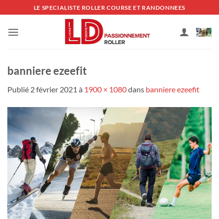
Passer
LE SPECIALISTE ROLLER COURSE ET RANDONNEES
au
contenu
banniere ezeefit
Publié
2 février 2021
à
1900 × 1080
dans
banniere ezeefit