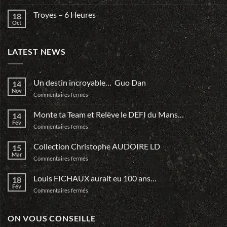
Troyes – 6 Heures
18
Oct
LATEST NEWS
Un destin incroyable… Guo Dan
14
Nov
sur
Commentaires fermés
Un
destin
Monte ta Team et Relève le DEFI du Mans…
14
incroyable…
Fév
sur
Commentaires fermés
Guo
Monte
Dan
ta
Collection Christophe AUDOIRE LD
15
Team
Mar
sur
Commentaires fermés
et
Collection
Relève
Christophe
Louis FICHAUX aurait eu 100 ans…
le
18
AUDOIRE
Fév
DEFI
sur
Commentaires fermés
LD
du
Louis
Mans…
FICHAUX
aurait
ON VOUS CONSEILLE
eu