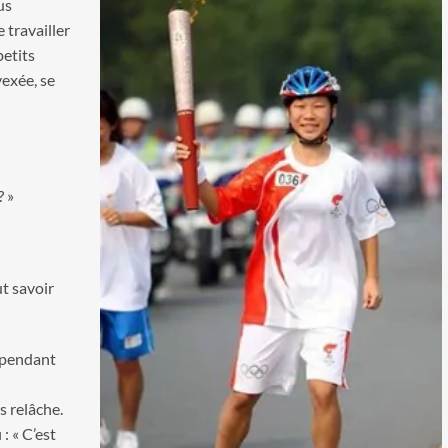
us
 travailler
petits
vexée, se
 »
t savoir
t pendant
s relâche.
 : « C’est