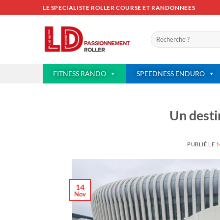
Passer
LE SPECIALISTE ROLLER COURSE ET RANDONNEES
au
contenu
Recherche
pour :
FITNESS RANDO
SPEEDNESS ENDURO
Un dest
PUBLIÉ LE
1
14
Nov