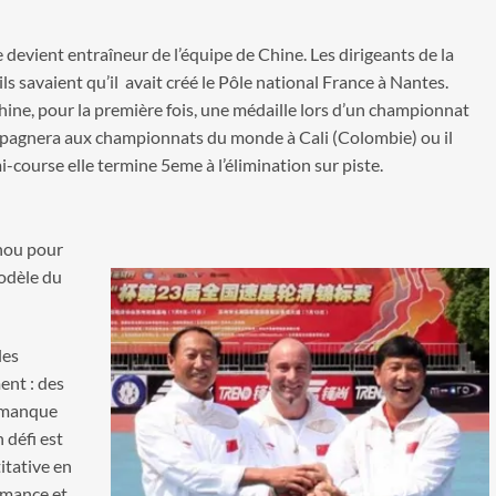
devient entraîneur de l’équipe de Chine. Les dirigeants de la
ls savaient qu’il avait créé le Pôle national France à Nantes.
hine, pour la première fois, une médaille lors d’un championnat
ompagnera aux championnats du monde à Cali (Colombie) ou il
-course elle termine 5eme à l’élimination sur piste.
hou pour
modèle du
les
ent : des
l manque
 défi est
itative en
rmance et