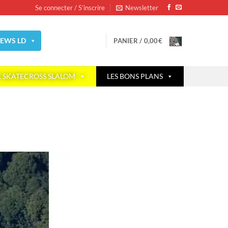
Se connecter / S’inscrire
Newsletter
EWS LD
PANIER /
0,00
€
E SKATECROSS SLALOM
LES BONS PLANS