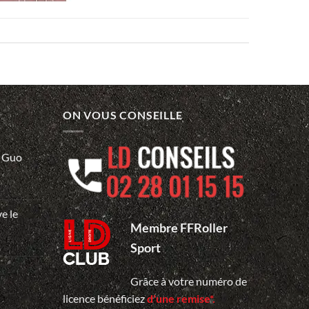
ON VOUS CONSEILLE
… Guo
e le
e…
Membre FFRoller
Sport
Grâce à votre numéro de
licence bénéficiez
d'une remise*.