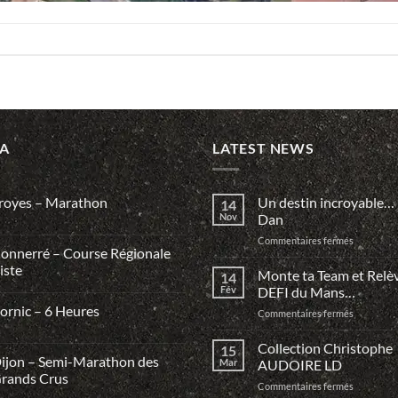
A
LATEST NEWS
royes – Marathon
Un destin incroyable
14
Nov
Dan
sur
Commentaires fermés
onnerré – Course Régionale
Un
iste
destin
Monte ta Team et Relèv
14
incroyabl
Fév
DEFI du Mans…
Guo
ornic – 6 Heures
sur
Commentaires fermés
Dan
Monte
ta
Collection Christophe
15
Team
ijon – Semi-Marathon des
Mar
AUDOIRE LD
et
rands Crus
sur
Commentaires fermés
Relève