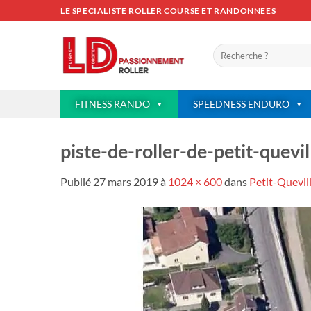
Passer
LE SPECIALISTE ROLLER COURSE ET RANDONNEES
au
contenu
Recherche
pour :
FITNESS RANDO
SPEEDNESS ENDURO
piste-de-roller-de-petit-quevi
Publié
27 mars 2019
à
1024 × 600
dans
Petit-Quevil