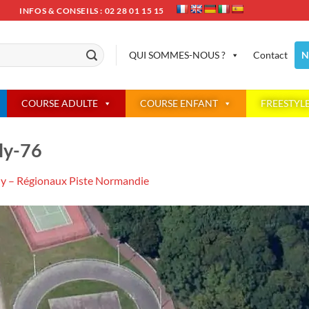
INFOS & CONSEILS : 02 28 01 15 15
QUI SOMMES-NOUS ?
Contact
N
COURSE ADULTE
COURSE ENFANT
FREESTYL
lly-76
ly – Régionaux Piste Normandie