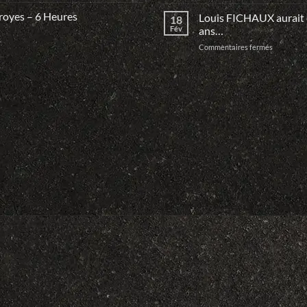
Collection
le
Christoph
royes – 6 Heures
Louis FICHAUX aurait
DEFI
18
AUDOIRE
du
Fév
ans…
LD
Mans…
sur
Commentaires fermés
Louis
FICHAUX
aurait
eu
100
ans…