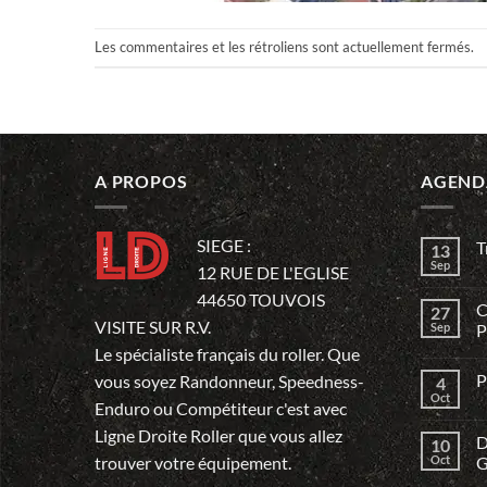
Les commentaires et les rétroliens sont actuellement fermés.
A PROPOS
AGEND
SIEGE :
T
13
Sep
12 RUE DE L'EGLISE
44650 TOUVOIS
C
27
VISITE SUR R.V.
Sep
P
Le spécialiste français du roller. Que
P
vous soyez Randonneur, Speedness-
4
Oct
Enduro ou Compétiteur c'est avec
Ligne Droite Roller que vous allez
D
10
trouver votre équipement.
Oct
G