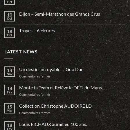
Oct
Dijon – Semi-Marathon des Grands Crus
10
Oct
Troyes – 6 Heures
18
Oct
LATEST NEWS
Un destin incroyable… Guo Dan
14
Nov
sur
Commentaires fermés
Un
destin
Monte ta Team et Relève le DEFI du Mans…
14
incroyable…
Fév
sur
Commentaires fermés
Guo
Monte
Dan
ta
Collection Christophe AUDOIRE LD
15
Team
Mar
sur
Commentaires fermés
et
Collection
Relève
Christophe
Louis FICHAUX aurait eu 100 ans…
le
18
AUDOIRE
Fév
DEFI