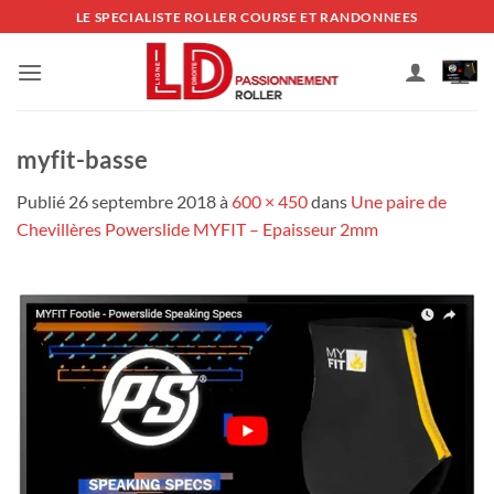
Passer
LE SPECIALISTE ROLLER COURSE ET RANDONNEES
au
contenu
myfit-basse
Publié
26 septembre 2018
à
600 × 450
dans
Une paire de
Chevillères Powerslide MYFIT – Epaisseur 2mm