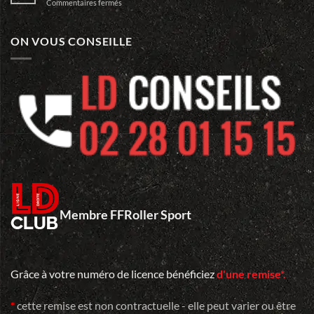
sur
Commentaires fermés
LD
du
Louis
Mans…
FICHAUX
aurait
ON VOUS CONSEILLE
eu
100
ans…
Membre FFRoller Sport
Grâce à votre numéro de licence bénéficiez
d'une remise*.
*
cette remise est non contractuelle - elle peut varier ou être