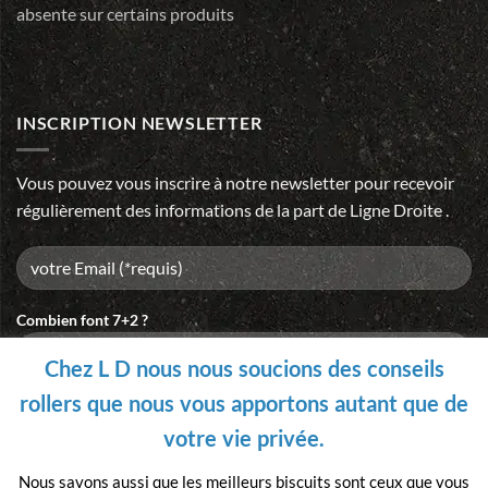
absente sur certains produits
INSCRIPTION NEWSLETTER
Vous pouvez vous inscrire à notre newsletter pour recevoir
régulièrement des informations de la part de Ligne Droite .
Combien font 7+2 ?
Chez L D nous nous soucions des conseils
rollers que nous vous apportons autant que de
Please
votre vie privée.
leave
this
Nous savons aussi que les meilleurs biscuits sont ceux que vous