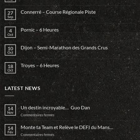
Connerré – Course Régionale Piste
27
Sep
Pornic – 6 Heures
4
Oct
Dijon – Semi-Marathon des Grands Crus
10
Oct
Troyes – 6 Heures
18
Oct
LATEST NEWS
Un destin incroyable… Guo Dan
14
Nov
sur
Commentaires fermés
Un
destin
Monte ta Team et Relève le DEFI du Mans…
14
incroyable…
Fév
sur
Commentaires fermés
Guo
Monte