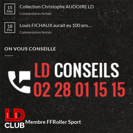
Dan
ta
Collection Christophe AUDOIRE LD
15
Team
Mar
sur
Commentaires fermés
et
Collection
Relève
Christophe
Louis FICHAUX aurait eu 100 ans…
le
18
AUDOIRE
Fév
DEFI
sur
Commentaires fermés
LD
du
Louis
Mans…
FICHAUX
aurait
ON VOUS CONSEILLE
eu
100
ans…
Membre FFRoller Sport