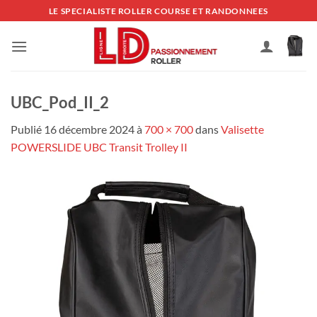
Passer
LE SPECIALISTE ROLLER COURSE ET RANDONNEES
au
contenu
UBC_Pod_II_2
Publié
16 décembre 2024
à
700 × 700
dans
Valisette
POWERSLIDE UBC Transit Trolley II