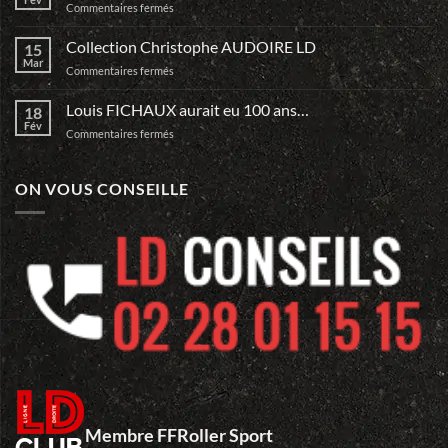
sur
Commentaires fermés
Guo
Monte
Dan
ta
Collection Christophe AUDOIRE LD
15
Team
Mar
sur
Commentaires fermés
et
Collection
Relève
Christophe
Louis FICHAUX aurait eu 100 ans…
le
18
AUDOIRE
Fév
DEFI
sur
Commentaires fermés
LD
du
Louis
Mans…
FICHAUX
aurait
ON VOUS CONSEILLE
eu
100
ans…
Membre FFRoller Sport