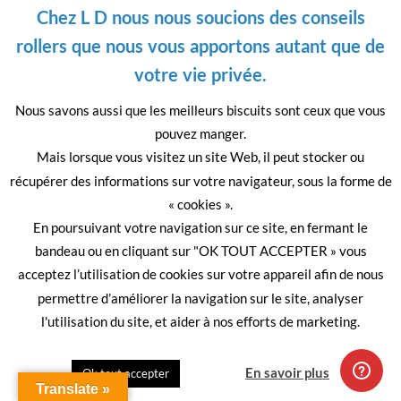
Chez L D nous nous soucions des conseils
rollers que nous vous apportons autant que de
Please
votre vie privée.
leave
this
Nous savons aussi que les meilleurs biscuits sont ceux que vous
field
pouvez manger.
empty.
Mais lorsque vous visitez un site Web, il peut stocker ou
Visa
PayPal
MasterCard
récupérer des informations sur votre navigateur, sous la forme de
A PROPOS
MENTIONS LÉGALES
C.G.V.
« cookies ».
Copyright 2026 ©
LIGNE DROITE
En poursuivant votre navigation sur ce site, en fermant le
Site Imaginé par
Digital Story.fr
bandeau ou en cliquant sur "OK TOUT ACCEPTER » vous
acceptez l’utilisation de cookies sur votre appareil afin de nous
permettre d’améliorer la navigation sur le site, analyser
l'utilisation du site, et aider à nos efforts de marketing.
Quitter
En savoir plus
Ok tout accepter
Translate »