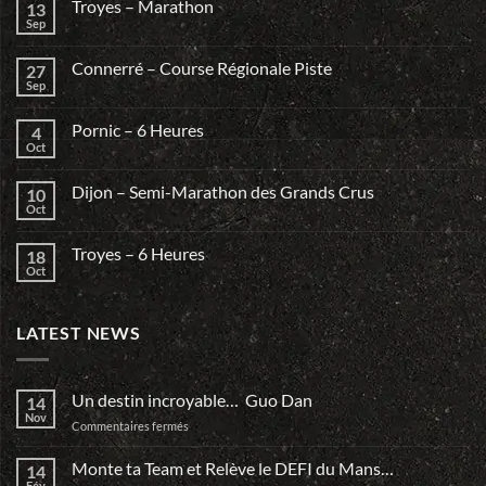
Troyes – Marathon
13
Sep
Connerré – Course Régionale Piste
27
Sep
Pornic – 6 Heures
4
Oct
Dijon – Semi-Marathon des Grands Crus
10
Oct
Troyes – 6 Heures
18
Oct
LATEST NEWS
Un destin incroyable… Guo Dan
14
Nov
sur
Commentaires fermés
Un
destin
Monte ta Team et Relève le DEFI du Mans…
14
incroyable…
Fév