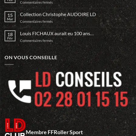
sur
Commentaires fermés
Guo
Monte
Dan
ta
Collection Christophe AUDOIRE LD
15
Team
Mar
sur
Commentaires fermés
et
Collection
Relève
Christophe
Louis FICHAUX aurait eu 100 ans…
le
18
AUDOIRE
Fév
DEFI
sur
Commentaires fermés
LD
du
Louis
Mans…
FICHAUX
aurait
ON VOUS CONSEILLE
eu
100
ans…
Membre FFRoller Sport