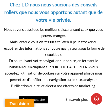
Chez L D nous nous soucions des conseils
rollers que nous vous apportons autant que de
Please
votre vie privée.
leave
this
Nous savons aussi que les meilleurs biscuits sont ceux que vous
field
pouvez manger.
empty.
Mais lorsque vous visitez un site Web, il peut stocker ou
Visa
PayPal
MasterCard
récupérer des informations sur votre navigateur, sous la forme de
A PROPOS
MENTIONS LÉGALES
C.G.V.
« cookies ».
Copyright 2026 ©
LIGNE DROITE
En poursuivant votre navigation sur ce site, en fermant le
Site Imaginé par
Digital Story.fr
bandeau ou en cliquant sur "OK TOUT ACCEPTER » vous
acceptez l’utilisation de cookies sur votre appareil afin de nous
permettre d’améliorer la navigation sur le site, analyser
l'utilisation du site, et aider à nos efforts de marketing.
Quitter
En savoir plus
Ok tout accepter
Translate »