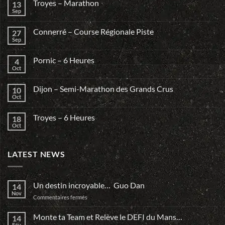
Troyes – Marathon
13
Sep
Connerré – Course Régionale Piste
27
Sep
Pornic – 6 Heures
4
Oct
Dijon – Semi-Marathon des Grands Crus
10
Oct
Troyes – 6 Heures
18
Oct
LATEST NEWS
Un destin incroyable… Guo Dan
14
Nov
sur
Commentaires fermés
Un
destin
Monte ta Team et Relève le DEFI du Mans…
14
incroyable…
Fév