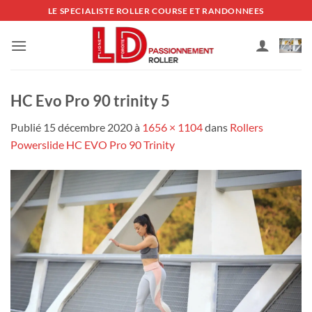
Passer
LE SPECIALISTE ROLLER COURSE ET RANDONNEES
au
contenu
HC Evo Pro 90 trinity 5
Publié
15 décembre 2020
à
1656 × 1104
dans
Rollers
Powerslide HC EVO Pro 90 Trinity