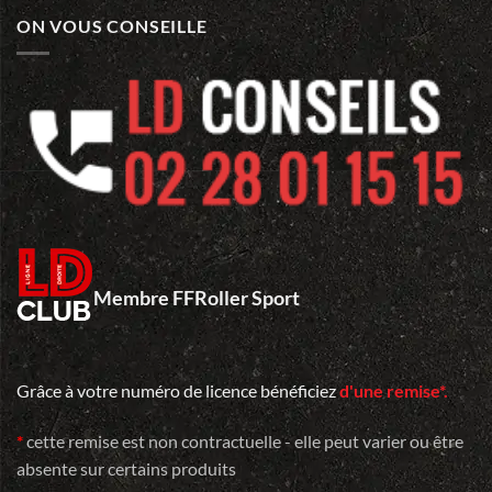
FICHAUX
aurait
ON VOUS CONSEILLE
eu
100
ans…
Membre FFRoller Sport
Grâce à votre numéro de licence bénéficiez
d'une remise*.
*
cette remise est non contractuelle - elle peut varier ou être
absente sur certains produits