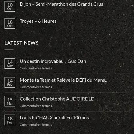
Dijon – Semi-Marathon des Grands Crus
10
Oct
Troyes – 6 Heures
18
Oct
LATEST NEWS
Un destin incroyable… Guo Dan
14
Nov
sur
Commentaires fermés
Un
destin
Monte ta Team et Relève le DEFI du Mans…
14
incroyable…
Fév
sur
Commentaires fermés
Guo
Monte
Dan
ta
Collection Christophe AUDOIRE LD
15
Team
Mar
sur
Commentaires fermés
et
Collection
Relève
Christophe
Louis FICHAUX aurait eu 100 ans…
le
18
AUDOIRE
Fév
DEFI
sur
Commentaires fermés
LD
du
Louis
Mans…