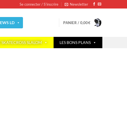
Se connecter / S’inscrire
Newsletter
EWS LD
PANIER /
0,00
€
E SKATECROSS SLALOM
LES BONS PLANS