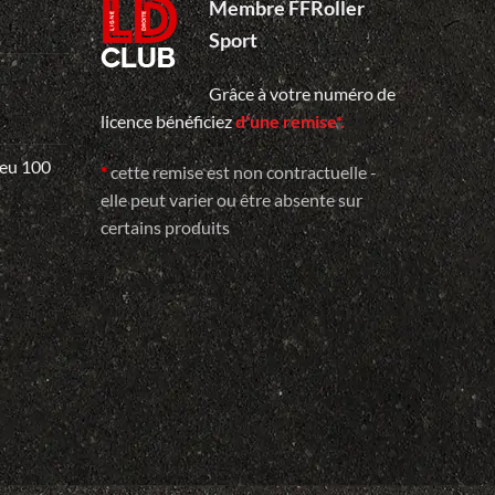
Membre FFRoller
Sport
Grâce à votre numéro de
licence bénéficiez
d'une remise*.
e
 eu 100
*
cette remise est non contractuelle -
elle peut varier ou être absente sur
certains produits