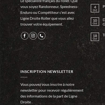
Le spécialiste français du roller. Que
P
vous soyez Randonneur, Speedness-
4
Oct
Enduro ou Compétiteur c'est avec
Ligne Droite Roller que vous allez
D
10
trouver votre équipement.
Oct
G
T
18
Oct
INSCRIPTION NEWSLETTER
Vous pouvez vous inscrire à notre
newsletter pour recevoir régulièrement
des informations de la part de Ligne
Droite .