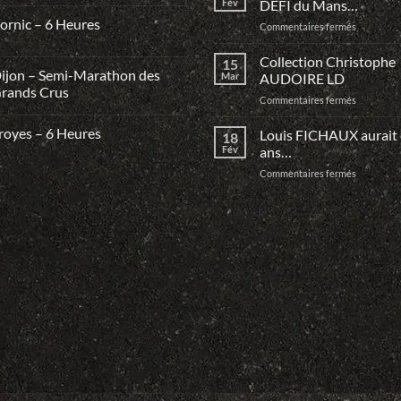
Fév
DEFI du Mans…
Guo
ornic – 6 Heures
sur
Commentaires fermés
Dan
Monte
ta
Collection Christophe
15
Team
ijon – Semi-Marathon des
Mar
AUDOIRE LD
et
rands Crus
sur
Commentaires fermés
Relève
Collection
le
Christoph
royes – 6 Heures
Louis FICHAUX aurait
DEFI
18
AUDOIRE
du
Fév
ans…
LD
Mans…
sur
Commentaires fermés
Louis
FICHAUX
aurait
eu
100
ans…