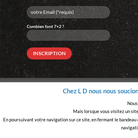
Combien font 7+2 ?
Please
leave
this
field
empty.
A PROPOS
MENTIONS LÉGALES
C.G.V.
Chez L D nous nous soucions
Copyright 2026 ©
LIGNE DROITE
Site Imaginé par
Digital Story.fr
Nous 
Mais lorsque vous visitez un site
En poursuivant votre navigation sur ce site, en fermant le bandeau
navigatio