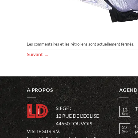
Les commentaires et les rétroliens sont actuellement fermés.
Suivant
→
A PROPOS
AGEND
SIEGE :
T
13
Sep
12 RUE DE L'EGLISE
44650 TOUVOIS
C
27
VISITE SUR R.V.
Sep
P