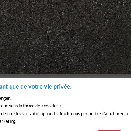
Visa
PayPal
MasterCard
ant que de votre vie privée.
anger.
eur, sous la forme de « cookies ».
de cookies sur votre appareil afin de nous permettre d’améliorer la
marketing.