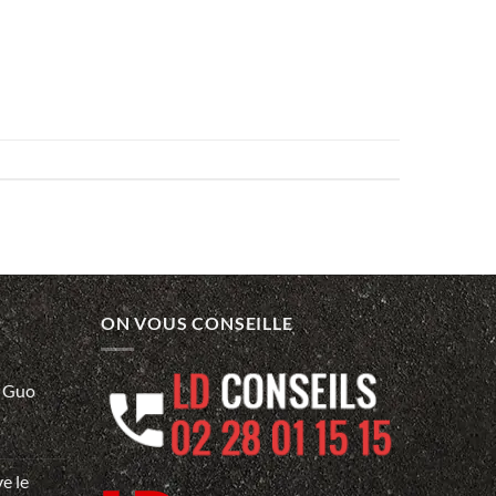
ON VOUS CONSEILLE
… Guo
e le
e…