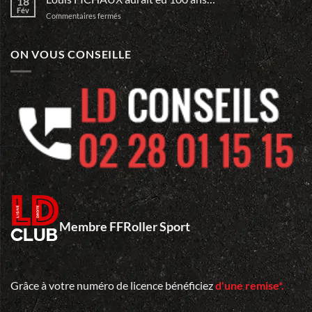
18
AUDOIRE
Fév
DEFI
sur
Commentaires fermés
LD
du
Louis
Mans…
FICHAUX
aurait
ON VOUS CONSEILLE
eu
100
ans…
Membre FFRoller Sport
Grâce à votre numéro de licence bénéficiez
d'une remise*.