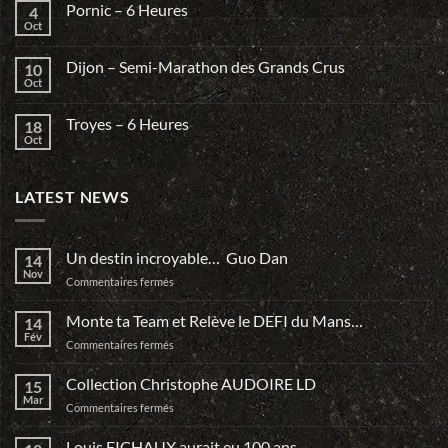
Pornic – 6 Heures
4
Oct
Dijon – Semi-Marathon des Grands Crus
10
Oct
Troyes – 6 Heures
18
Oct
LATEST NEWS
Un destin incroyable… Guo Dan
14
Nov
sur
Commentaires fermés
Un
destin
Monte ta Team et Relève le DEFI du Mans…
14
incroyable…
Fév
sur
Commentaires fermés
Guo
Monte
Dan
ta
Collection Christophe AUDOIRE LD
15
Team
Mar
sur
Commentaires fermés
et
Collection
Relève
Christophe
Louis FICHAUX aurait eu 100 ans…
le