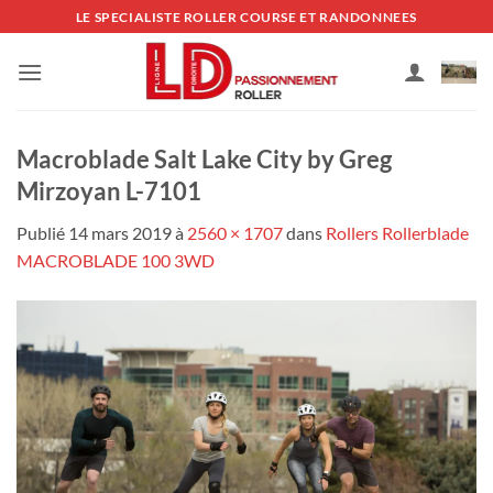
Passer
LE SPECIALISTE ROLLER COURSE ET RANDONNEES
au
contenu
Macroblade Salt Lake City by Greg
Mirzoyan L-7101
Publié
14 mars 2019
à
2560 × 1707
dans
Rollers Rollerblade
MACROBLADE 100 3WD