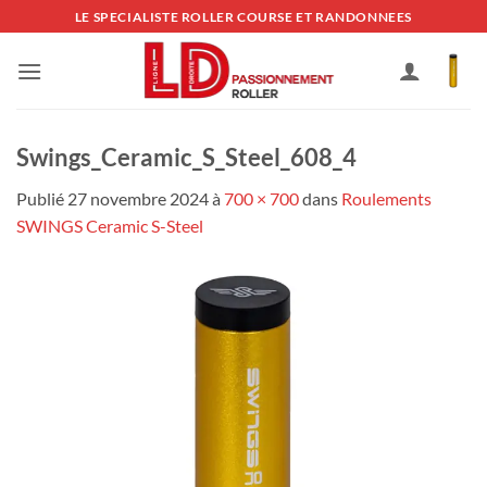
Passer
LE SPECIALISTE ROLLER COURSE ET RANDONNEES
au
contenu
Swings_Ceramic_S_Steel_608_4
Publié
27 novembre 2024
à
700 × 700
dans
Roulements
SWINGS Ceramic S-Steel