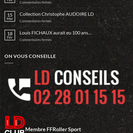
sur
Commentaires fermés
Guo
Monte
Dan
ta
Collection Christophe AUDOIRE LD
15
Team
Mar
sur
Commentaires fermés
et
Collection
Relève
Christophe
Louis FICHAUX aurait eu 100 ans…
le
18
AUDOIRE
Fév
DEFI
sur
Commentaires fermés
LD
du
Louis
Mans…
FICHAUX
aurait
ON VOUS CONSEILLE
eu
100
ans…
Membre FFRoller Sport