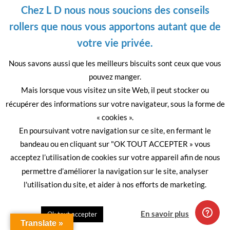
Chez L D nous nous soucions des conseils
rollers que nous vous apportons autant que de
Please
votre vie privée.
leave
this
Nous savons aussi que les meilleurs biscuits sont ceux que vous
field
pouvez manger.
empty.
Mais lorsque vous visitez un site Web, il peut stocker ou
Visa
PayPal
MasterCard
récupérer des informations sur votre navigateur, sous la forme de
A PROPOS
MENTIONS LÉGALES
C.G.V.
« cookies ».
Copyright 2026 ©
LIGNE DROITE
En poursuivant votre navigation sur ce site, en fermant le
Site Imaginé par
Digital Story.fr
bandeau ou en cliquant sur "OK TOUT ACCEPTER » vous
acceptez l’utilisation de cookies sur votre appareil afin de nous
permettre d’améliorer la navigation sur le site, analyser
l'utilisation du site, et aider à nos efforts de marketing.
Quitter
En savoir plus
Ok tout accepter
Translate »