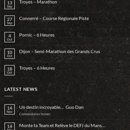
Troyes – Marathon
13
Sep
Connerré – Course Régionale Piste
27
Sep
Pornic – 6 Heures
4
Oct
Dijon – Semi-Marathon des Grands Crus
10
Oct
Troyes – 6 Heures
18
Oct
LATEST NEWS
Un destin incroyable… Guo Dan
14
Nov
sur
Commentaires fermés
Un
destin
Monte ta Team et Relève le DEFI du Mans…
14
incroyable…
Fév